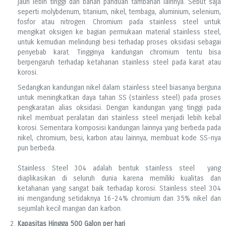
jauh lebih tinggi dan bahan panduan tambahan lainnya. Sebut saja
seperti molybdenum, titanium, nikel, tembaga, aluminium, selenium,
fosfor atau nitrogen. Chromium pada stainless steel untuk
mengikat oksigen ke bagian permukaan material stainless steel,
untuk kemudian melindungi besi terhadap proses oksidasi sebagai
penyebab karat. Tingginya kandungan chromium tentu bisa
berpengaruh terhadap ketahanan stainless steel pada karat atau
korosi.
Sedangkan kandungan nikel dalam stainless steel biasanya berguna
untuk meningkatkan daya tahan SS (stainless steel) pada proses
pengkaratan alias oksidasi. Dengan kandungan yang tinggi pada
nikel membuat peralatan dari stainless steel menjadi lebih kebal
korosi. Sementara komposisi kandungan lainnya yang berbeda pada
nikel, chromium, besi, karbon atau lainnya, membuat kode SS-nya
pun berbeda.
Stainless Steel 304 adalah bentuk stainless steel yang
diaplikasikan di seluruh dunia karena memiliki kualitas dan
ketahanan yang sangat baik terhadap korosi. Stainless steel 304
ini mengandung setidaknya 16-24% chromium dan 35% nikel dan
sejumlah kecil mangan dan karbon.
Kapasitas Hingga 500 Galon per hari