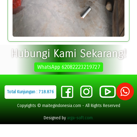
Hubungi Kami Sekarang!
WhatsApp 62082223219727
Total Kunjungan : 718.876
Copyrights © maitegindonesia.com - All Rights Reserved
Designed by
arga-soft.com.