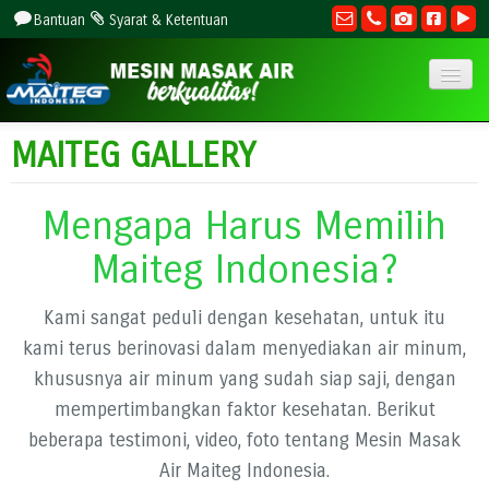
Bantuan
Syarat & Ketentuan
HOME
MAITEG GALLERY
TENTANG
PELUANG USAHA
Mengapa Harus Memilih
LAYANAN
Maiteg Indonesia?
HARGA
BERITA
Kami sangat peduli dengan kesehatan, untuk itu
GALLERY
kami terus berinovasi dalam menyediakan air minum,
HUBUNGI
khususnya air minum yang sudah siap saji, dengan
mempertimbangkan faktor kesehatan. Berikut
082223219727
beberapa testimoni, video, foto tentang Mesin Masak
Air Maiteg Indonesia.