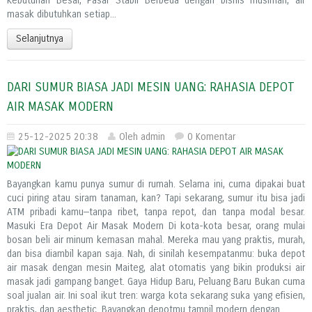
Kebutuhan Besar, Pasar Stabil Berbeda dengan bisnis musiman, air
masak dibutuhkan setiap...
Selanjutnya
DARI SUMUR BIASA JADI MESIN UANG: RAHASIA DEPOT
AIR MASAK MODERN
25-12-2025 20:38
Oleh admin
0 Komentar
Bayangkan kamu punya sumur di rumah. Selama ini, cuma dipakai buat
cuci piring atau siram tanaman, kan? Tapi sekarang, sumur itu bisa jadi
ATM pribadi kamu—tanpa ribet, tanpa repot, dan tanpa modal besar.
Masuki Era Depot Air Masak Modern Di kota-kota besar, orang mulai
bosan beli air minum kemasan mahal. Mereka mau yang praktis, murah,
dan bisa diambil kapan saja. Nah, di sinilah kesempatanmu: buka depot
air masak dengan mesin Maiteg, alat otomatis yang bikin produksi air
masak jadi gampang banget. Gaya Hidup Baru, Peluang Baru Bukan cuma
soal jualan air. Ini soal ikut tren: warga kota sekarang suka yang efisien,
praktis, dan aesthetic. Bayangkan depotmu tampil modern dengan...