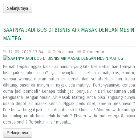
Selanjutnya
SAATNYA JADI BOS DI BISNIS AIR MASAK DENGAN MESIN
MAITEG
17-09-2025 13:54
Oleh admin
0 Komentar
Pernah terpikir nggak kalau air minum yang kita beli setiap hari ternyata
bisa jadi sumber cuan? Iya, bayangkan… setiap rumah, kos, kantor,
sampai warung makan butuh air bersih dan sehatsetiap hari. Kalau
dihitung, pasar air minum ini nggak ada matinya. Pertanyaannya: kenapa
cuma jadi pembeli? Kenapa tidak jadi penjual? ? Dari Konsumen Jadi
Pengusaha Dengan Mesin Air Masak Maiteg, Anda bisa langsung punya
usaha depot air masak sendiri. Nggak perlu ribet, karena mesinnya: ?
Praktis → tinggal pakai, tidak butuh skill khusus ? Modern → teknologi
bio-boiling untuk hasil lebih bersih ? Efisien → hemat energi & biaya
operasional ? Terbukti → air masak...
Selanjutnya