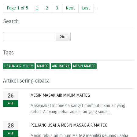
...
Page 1 of 5
1
2
3
Next
Last
Search
Go!
Tags
USAHA AIR MINUM
MAITEG
AIR MASAK
MESIN MAITEG
Artikel sering dibaca
26
MESIN MASAK AIR MINUM MAITEG
Aug
Masyarakat Indonesia sangat membutuhkan air yang
sehat. Air yang sehat adalah air yang sudah...
28
PELUANG USAHA MESIN MASAK AIR MAITEG
Aug
Mesin rebus air minum Maiteg memiliki peluang usaha