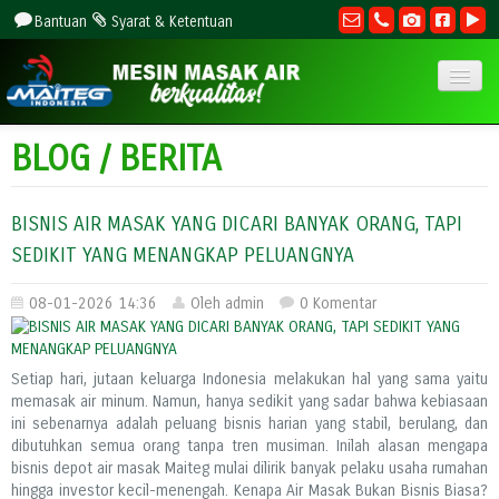
Bantuan
Syarat & Ketentuan
HOME
BLOG / BERITA
TENTANG
PELUANG USAHA
BISNIS AIR MASAK YANG DICARI BANYAK ORANG, TAPI
LAYANAN
SEDIKIT YANG MENANGKAP PELUANGNYA
HARGA
08-01-2026 14:36
Oleh admin
0 Komentar
BERITA
GALLERY
Setiap hari, jutaan keluarga Indonesia melakukan hal yang sama yaitu
HUBUNGI
memasak air minum. Namun, hanya sedikit yang sadar bahwa kebiasaan
ini sebenarnya adalah peluang bisnis harian yang stabil, berulang, dan
082223219727
dibutuhkan semua orang tanpa tren musiman. Inilah alasan mengapa
bisnis depot air masak Maiteg mulai dilirik banyak pelaku usaha rumahan
hingga investor kecil-menengah. Kenapa Air Masak Bukan Bisnis Biasa?